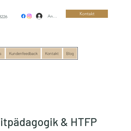
Kontakt
Anmelden
8226
s
Kundenfeedback
Kontakt
Blog
eitpädagogik & HTFP