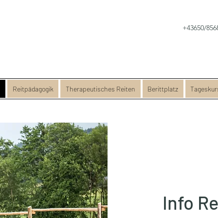
+43650/856
s
Reitpädagogik
Therapeutisches Reiten
Berittplatz
Tageskur
Info R