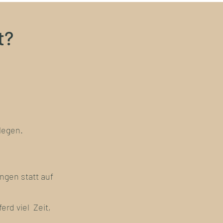
t?
legen.
ngen statt auf
erd viel Zeit,