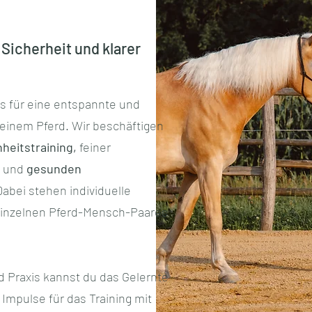
Sicherheit und klarer
is für eine entspannte und
einem Pferd. Wir beschäftigen
heitstraining,
feiner
und
gesunden
bei stehen individuelle
einzelnen Pferd-Mensch-Paares
 Praxis kannst du das Gelernte
 Impulse für das Training mit