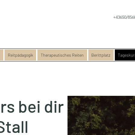
+43650/856
s
Reitpädagogik
Therapeutisches Reiten
Berittplatz
Tageskur
s bei dir
Stall