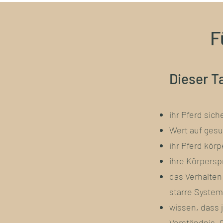
F
Dieser Ta
ihr Pferd sic
Wert auf gesu
ihr Pferd kör
ihre Körpersp
das Verhalten
starre System
wissen, dass j
Verständnis, 