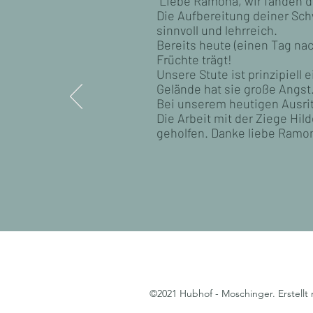
"Liebe Ramona, wir fanden d
Die Aufbereitung deiner Sch
sinnvoll und lehrreich.
Bereits heute (einen Tag na
Früchte trägt!
Unsere Stute ist prinzipiell 
Gelände hat sie große Angst
Bei unserem heutigen Ausrit
Die Arbeit mit der Ziege Hil
geholfen. Danke liebe Ramon
©2021 Hubhof - Moschinger. Erstellt