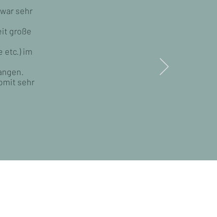
 war sehr
eit große
 etc.) im
gangen.
omit sehr