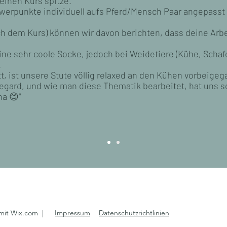
einen Kurs spitze.
werpunkte individuell aufs Pferd/Mensch Paar angepasst
ch dem Kurs) können wir davon berichten, dass deine Arb
eine sehr coole Socke, jedoch bei Weidetiere (Kühe, Schafe
.
t, ist unsere Stute völlig relaxed an den Kühen vorbeige
degard, und wie man diese Thematik bearbeitet, hat uns s
a 😊"
 mit Wix.com |
Impressum
Datenschutzrichtlinien