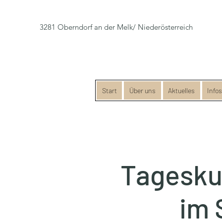
3281 Oberndorf an der Melk/ Niederösterreich
Start
Über uns
Aktuelles
Info
Tageskur
im 