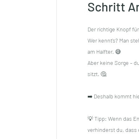
Schritt A
Der richtige Knopf fü
Wer kennt's? Man ste
am Halfter. 😅
Aber keine Sorge – du 
sitzt. 🤔
➡️ Deshalb kommt hier
💡 Tipp: Wenn das En
verhinderst du, dass