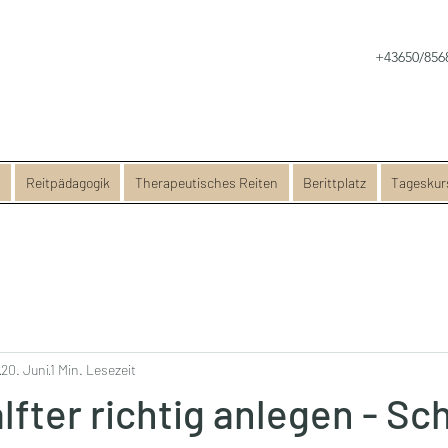
+43650/856
s
Reitpädagogik
Therapeutisches Reiten
Berittplatz
Tageskur
20. Juni
1 Min. Lesezeit
fter richtig anlegen - Sch