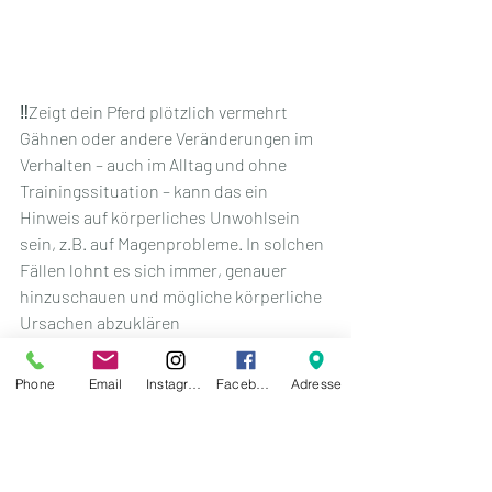
‼️Zeigt dein Pferd plötzlich vermehrt 
Gähnen oder andere Veränderungen im 
Verhalten – auch im Alltag und ohne 
Trainingssituation – kann das ein 
Hinweis auf körperliches Unwohlsein 
sein, z.B. auf Magenprobleme. In solchen 
Fällen lohnt es sich immer, genauer 
hinzuschauen und mögliche körperliche 
Ursachen abzuklären
Beobachte dein Pferd aufmerksam 
und 
Phone
Email
Instagram
Facebook
Adresse
lerne, Signale wie Gähnen, Kauen oder 
Körperspannung im
 Zusammenhang 
zu 
sehen. Je genauer du dein Pferd im 
Alltag, im Training und in verschiedenen 