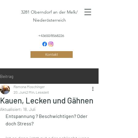
3281 Oberndorf an der Melk/
Niederösterreich
+43650/8568226
Kontakt
Beitrag
Ramona Moschinger
20. Juni
2 Min. Lesezeit
Kauen, Lecken und Gähnen
Aktualisiert:
18. Juli
Entspannung ? Beschwichtigen? Oder 
doch Stress?