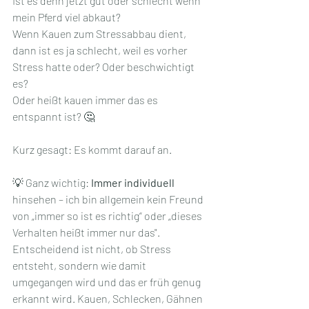
Ist es denn jetzt gut oder schlecht wenn 
mein Pferd viel abkaut?
Wenn Kauen zum Stressabbau dient, 
dann ist es ja schlecht, weil es vorher 
Stress hatte oder? Oder beschwichtigt 
es? 
Oder heißt kauen immer das es 
entspannt ist? 🤔
Kurz gesagt: Es kommt darauf an. 
💡 Ganz wichtig:
 Immer individuell 
hinsehen – ich bin allgemein kein Freund 
von „immer so ist es richtig“ oder „dieses 
Verhalten heißt immer nur das". 
Entscheidend ist nicht, ob Stress 
entsteht, sondern wie damit 
umgegangen wird und das er früh genug 
erkannt wird. Kauen, Schlecken, Gähnen 